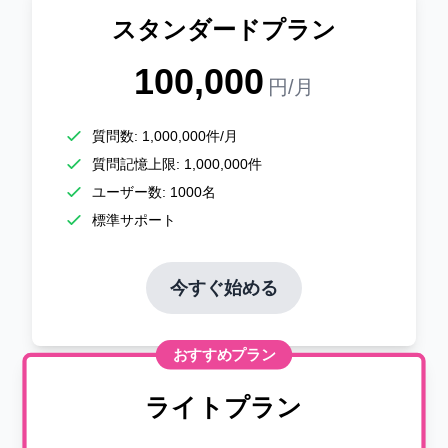
スタンダードプラン
100,000
円
/月
はじめまして！私は知恵子です。
お客様のお手伝いをさせていただきま
す。
質問数: 1,000,000件/月
下記からご希望の項目をお選びくださ
質問記憶上限: 1,000,000件
い。
ユーザー数: 1000名
標準サポート
無料体験を試したい
サービスについて詳しく知りたい
今すぐ始める
気になることを質問したい
おすすめプラン
ライトプラン